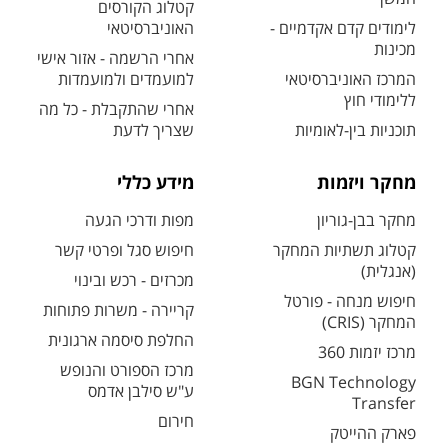
קטלוג הקורסים
לימודים קדם אקדמיים -
האוניברסיטאי
מכינות
אחרי הרשמה - אזור אישי
המרכז האוניברסיטאי
למועמדים ולמועמדות
ללימודי חוץ
אחרי שהתקבלת - כל מה
תוכניות בין-לאומיות
שצריך לדעת
מחקר ויזמות
מידע כללי
מחקר בבן-גוריון
מפות ודרכי הגעה
קטלוג תשתיות המחקר
חיפוש סגל ופרטי קשר
(אנגלית)
מכרזים - רכש ובינוי
חיפוש מנחה - פורטל
קריירה - משרות פתוחות
המחקר (CRIS)
החלפת סיסמה ארגונית
מרכז יזמות 360
מרכז הספורט והנופש
BGN Technology
ע"ש סילבן אדמס
Transfer
חירום
פארק ההייטק