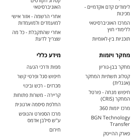
קטלוג הקורסים
לימודים קדם אקדמיים -
האוניברסיטאי
מכינות
אחרי הרשמה - אזור אישי
המרכז האוניברסיטאי
למועמדים ולמועמדות
ללימודי חוץ
אחרי שהתקבלת - כל מה
תוכניות בין-לאומיות
שצריך לדעת
מחקר ויזמות
מידע כללי
מחקר בבן-גוריון
מפות ודרכי הגעה
קטלוג תשתיות המחקר
חיפוש סגל ופרטי קשר
(אנגלית)
מכרזים - רכש ובינוי
חיפוש מנחה - פורטל
קריירה - משרות פתוחות
המחקר (CRIS)
החלפת סיסמה ארגונית
מרכז יזמות 360
מרכז הספורט והנופש
BGN Technology
ע"ש סילבן אדמס
Transfer
חירום
פארק ההייטק