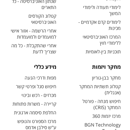
שנתון האוניברסיטה - כל
לימודי תעודה ולימודי
התארים
המשך
קטלוג הקורסים
לימודים קדם אקדמיים -
האוניברסיטאי
מכינות
אחרי הרשמה - אזור אישי
המרכז האוניברסיטאי
למועמדים ולמועמדות
ללימודי חוץ
אחרי שהתקבלת - כל מה
תוכניות בין-לאומיות
שצריך לדעת
מחקר ויזמות
מידע כללי
מחקר בבן-גוריון
מפות ודרכי הגעה
קטלוג תשתיות המחקר
חיפוש סגל ופרטי קשר
(אנגלית)
מכרזים - רכש ובינוי
חיפוש מנחה - פורטל
קריירה - משרות פתוחות
המחקר (CRIS)
החלפת סיסמה ארגונית
מרכז יזמות 360
מרכז הספורט והנופש
BGN Technology
ע"ש סילבן אדמס