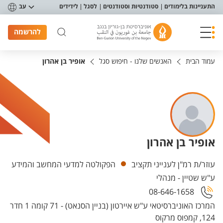
פריט נגישות
התעניינות בלימודים
סטודנטיות וסטודנטים
לסגל
לידידים
עב
להרשמה
עמוד הבית
האנשים שלנו - חיפוש סגל
אופיר בן אהרון
אופיר בן אהרון
יחידות
עוזר/ת רמ"ן לענייני תקציב
הפקולטה למדעי המחשב והמידע
ע"ש שטיין - מנהלי
08-646-1658
המרכז האוניברסיטאי ע"ש איירטון (בניין הסנאט) - 71 קומה 1 חדר
124, קמפוס מרקוס