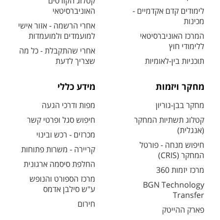
קטלוג הקורסים
לימודים קדם אקדמיים -
האוניברסיטאי
מכינות
אחרי הרשמה - אזור אישי
המרכז האוניברסיטאי
למועמדים ולמועמדות
ללימודי חוץ
אחרי שהתקבלת - כל מה
תוכניות בין-לאומיות
שצריך לדעת
מחקר ויזמות
מידע כללי
מחקר בבן-גוריון
מפות ודרכי הגעה
קטלוג תשתיות המחקר
חיפוש סגל ופרטי קשר
(אנגלית)
מכרזים - רכש ובינוי
חיפוש מנחה - פורטל
קריירה - משרות פתוחות
המחקר (CRIS)
החלפת סיסמה ארגונית
מרכז יזמות 360
מרכז הספורט והנופש
BGN Technology
ע"ש סילבן אדמס
Transfer
חירום
פארק ההייטק