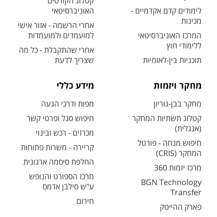
קטלוג הקורסים
לימודים קדם אקדמיים -
האוניברסיטאי
מכינות
אחרי הרשמה - אזור אישי
המרכז האוניברסיטאי
למועמדים ולמועמדות
ללימודי חוץ
אחרי שהתקבלת - כל מה
תוכניות בין-לאומיות
שצריך לדעת
מחקר ויזמות
מידע כללי
מחקר בבן-גוריון
מפות ודרכי הגעה
קטלוג תשתיות המחקר
חיפוש סגל ופרטי קשר
(אנגלית)
מכרזים - רכש ובינוי
חיפוש מנחה - פורטל
קריירה - משרות פתוחות
המחקר (CRIS)
החלפת סיסמה ארגונית
מרכז יזמות 360
מרכז הספורט והנופש
BGN Technology
ע"ש סילבן אדמס
Transfer
חירום
פארק ההייטק