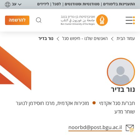
פריט נגישות
התעניינות בלימודים
סטודנטיות וסטודנטים
לסגל
לידידים
עב
להרשמה
עמוד הבית
האנשים שלנו - חיפוש סגל
נור בדיר
נור בדיר
יחידות
חבר/ת סגל אקדמי
מזכירות אקדמית, מרכז חוסידמן לנוער
שוחר מדע
noorbd@post.bgu.ac.il
אזור צור קשר עם איש הסגל