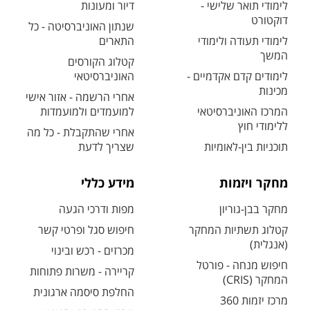
לימודי תואר שלישי -
דיור ומעונות
דוקטורט
שנתון האוניברסיטה - כל
לימודי תעודה ולימודי
התארים
המשך
קטלוג הקורסים
לימודים קדם אקדמיים -
האוניברסיטאי
מכינות
אחרי הרשמה - אזור אישי
המרכז האוניברסיטאי
למועמדים ולמועמדות
ללימודי חוץ
אחרי שהתקבלת - כל מה
תוכניות בין-לאומיות
שצריך לדעת
מחקר ויזמות
מידע כללי
מחקר בבן-גוריון
מפות ודרכי הגעה
קטלוג תשתיות המחקר
חיפוש סגל ופרטי קשר
(אנגלית)
מכרזים - רכש ובינוי
חיפוש מנחה - פורטל
קריירה - משרות פתוחות
המחקר (CRIS)
החלפת סיסמה ארגונית
מרכז יזמות 360