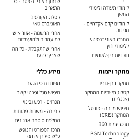
שנתון האוניברסיטה - כל
לימודי תעודה ולימודי
התארים
המשך
קטלוג הקורסים
לימודים קדם אקדמיים -
האוניברסיטאי
מכינות
אחרי הרשמה - אזור אישי
המרכז האוניברסיטאי
למועמדים ולמועמדות
ללימודי חוץ
אחרי שהתקבלת - כל מה
תוכניות בין-לאומיות
שצריך לדעת
מחקר ויזמות
מידע כללי
מחקר בבן-גוריון
מפות ודרכי הגעה
קטלוג תשתיות המחקר
חיפוש סגל ופרטי קשר
(אנגלית)
מכרזים - רכש ובינוי
חיפוש מנחה - פורטל
קריירה - משרות פתוחות
המחקר (CRIS)
החלפת סיסמה ארגונית
מרכז יזמות 360
מרכז הספורט והנופש
BGN Technology
ע"ש סילבן אדמס