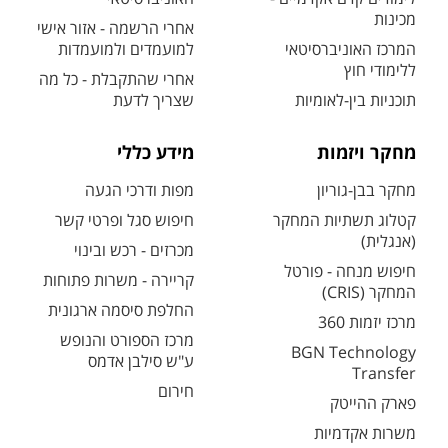
מכינות
אחרי הרשמה - אזור אישי
המרכז האוניברסיטאי
למועמדים ולמועמדות
ללימודי חוץ
אחרי שהתקבלת - כל מה
תוכניות בין-לאומיות
שצריך לדעת
מחקר ויזמות
מידע כללי
מחקר בבן-גוריון
מפות ודרכי הגעה
קטלוג תשתיות המחקר
חיפוש סגל ופרטי קשר
(אנגלית)
מכרזים - רכש ובינוי
חיפוש מנחה - פורטל
קריירה - משרות פתוחות
המחקר (CRIS)
החלפת סיסמה ארגונית
מרכז יזמות 360
מרכז הספורט והנופש
BGN Technology
ע"ש סילבן אדמס
Transfer
חירום
פארק ההייטק
משרות אקדמיות