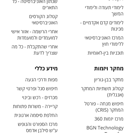
שנתון האוניברסיטה - כל
לימודי תעודה ולימודי
התארים
המשך
קטלוג הקורסים
לימודים קדם אקדמיים -
האוניברסיטאי
מכינות
אחרי הרשמה - אזור אישי
המרכז האוניברסיטאי
למועמדים ולמועמדות
ללימודי חוץ
אחרי שהתקבלת - כל מה
תוכניות בין-לאומיות
שצריך לדעת
מחקר ויזמות
מידע כללי
מחקר בבן-גוריון
מפות ודרכי הגעה
קטלוג תשתיות המחקר
חיפוש סגל ופרטי קשר
(אנגלית)
מכרזים - רכש ובינוי
חיפוש מנחה - פורטל
קריירה - משרות פתוחות
המחקר (CRIS)
החלפת סיסמה ארגונית
מרכז יזמות 360
מרכז הספורט והנופש
BGN Technology
ע"ש סילבן אדמס