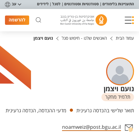
פריט נגישות
התעניינות בלימודים
סטודנטיות וסטודנטים
לסגל
לידידים
עב
להרשמה
עמוד הבית
האנשים שלנו - חיפוש סגל
נועם ויצמן
נועם ויצמן
תלמיד מחקר
יחידות
תואר שלישי בהנדסה גרעינית
מדעי ההנדסה, הנדסה גרעינית
noamweiz@post.bgu.ac.il
אזור צור קשר עם איש הסגל