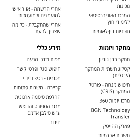
מכינות
אחרי הרשמה - אזור אישי
המרכז האוניברסיטאי
למועמדים ולמועמדות
ללימודי חוץ
אחרי שהתקבלת - כל מה
תוכניות בין-לאומיות
שצריך לדעת
מחקר ויזמות
מידע כללי
מחקר בבן-גוריון
מפות ודרכי הגעה
קטלוג תשתיות המחקר
חיפוש סגל ופרטי קשר
(אנגלית)
מכרזים - רכש ובינוי
חיפוש מנחה - פורטל
קריירה - משרות פתוחות
המחקר (CRIS)
החלפת סיסמה ארגונית
מרכז יזמות 360
מרכז הספורט והנופש
BGN Technology
ע"ש סילבן אדמס
Transfer
חירום
פארק ההייטק
משרות אקדמיות