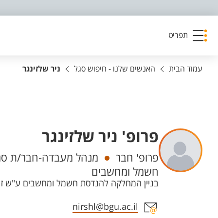
פריט נגישות
תפריט
עמוד הבית
האנשים שלנו - חיפוש סגל
ניר שלזינגר
פרופ' ניר שלזינגר
יחידות
פרופ' חבר
מנהל מעבדה-חבר/ת סגל
חשמל ומחשבים
בניין המחלקה להנדסת חשמל ומחשבים ע"ש זלוטובסקי - 33 קומה 3 חדר 4
אזור צור קשר עם איש הסגל
nirshl@bgu.ac.il