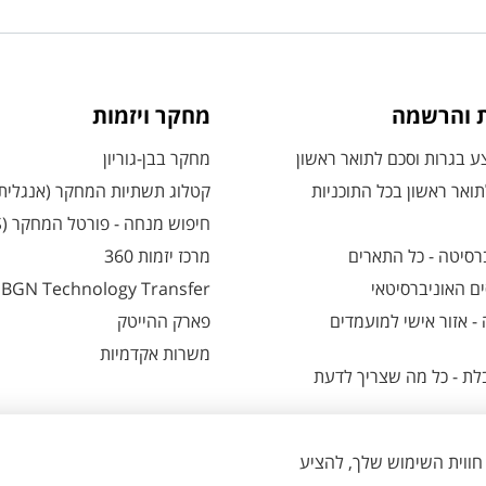
ת והרשמה
מחקר ויזמות
 בגרות וסכם לתואר ראשון
מחקר בבן-גוריון
ואר ראשון בכל התוכניות
קטלוג תשתיות המחקר (אנגלית
חיפוש מנחה - פורטל המחקר (CRIS)
רסיטה - כל התארים
מרכז יזמות 360
ם האוניברסיטאי
BGN Technology Transfer
 אזור אישי למועמדים
פארק ההייטק
משרות אקדמיות
ת - כל מה שצריך לדעת