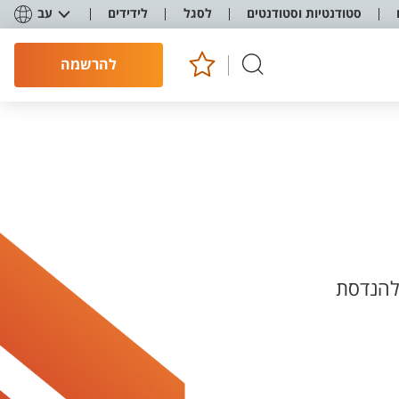
סטודנטיות וסטודנטים
לסגל
לידידים
עב
להרשמה
להנדסת