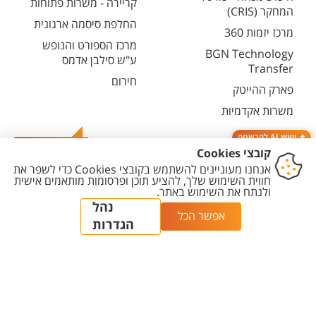
קריירה - משרות פתוחות
המחקר (CRIS)
החלפת סיסמה ארגונית
מרכז יזמות 360
מרכז הספורט והנופש
BGN Technology
ע"ש סילבן אדמס
Transfer
חירום
פארק ההייטק
משרות אקדמיות
ייעוץ AI להרשמה
צרו קשר
יצירת
הצהרת
מדיניות
מדיניות עריכת
הגדרת
קשר
נגישות
פרטיות
תוכן
עוגיות