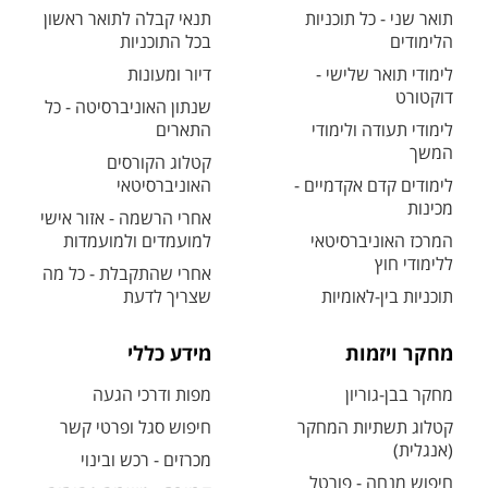
תואר שני - כל תוכניות
תנאי קבלה לתואר ראשון
הלימודים
בכל התוכניות
לימודי תואר שלישי -
דיור ומעונות
דוקטורט
שנתון האוניברסיטה - כל
לימודי תעודה ולימודי
התארים
המשך
קטלוג הקורסים
לימודים קדם אקדמיים -
האוניברסיטאי
מכינות
אחרי הרשמה - אזור אישי
המרכז האוניברסיטאי
למועמדים ולמועמדות
ללימודי חוץ
אחרי שהתקבלת - כל מה
תוכניות בין-לאומיות
שצריך לדעת
מחקר ויזמות
מידע כללי
מחקר בבן-גוריון
מפות ודרכי הגעה
קטלוג תשתיות המחקר
חיפוש סגל ופרטי קשר
(אנגלית)
מכרזים - רכש ובינוי
חיפוש מנחה - פורטל