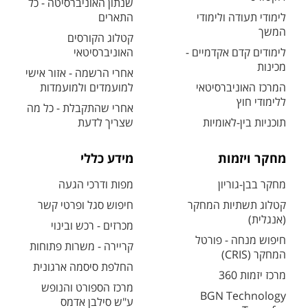
שנתון האוניברסיטה - כל
לימודי תעודה ולימודי
התארים
המשך
קטלוג הקורסים
לימודים קדם אקדמיים -
האוניברסיטאי
מכינות
אחרי הרשמה - אזור אישי
המרכז האוניברסיטאי
למועמדים ולמועמדות
ללימודי חוץ
אחרי שהתקבלת - כל מה
תוכניות בין-לאומיות
שצריך לדעת
מחקר ויזמות
מידע כללי
מחקר בבן-גוריון
מפות ודרכי הגעה
קטלוג תשתיות המחקר
חיפוש סגל ופרטי קשר
(אנגלית)
מכרזים - רכש ובינוי
חיפוש מנחה - פורטל
קריירה - משרות פתוחות
המחקר (CRIS)
החלפת סיסמה ארגונית
מרכז יזמות 360
מרכז הספורט והנופש
BGN Technology
ע"ש סילבן אדמס