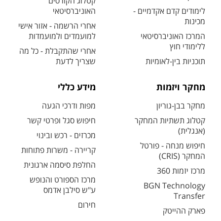
קטלוג הקורסים
לימודים קדם אקדמיים -
האוניברסיטאי
מכינות
אחרי הרשמה - אזור אישי
המרכז האוניברסיטאי
למועמדים ולמועמדות
ללימודי חוץ
אחרי שהתקבלת - כל מה
תוכניות בין-לאומיות
שצריך לדעת
מחקר ויזמות
מידע כללי
מחקר בבן-גוריון
מפות ודרכי הגעה
קטלוג תשתיות המחקר
חיפוש סגל ופרטי קשר
(אנגלית)
מכרזים - רכש ובינוי
חיפוש מנחה - פורטל
קריירה - משרות פתוחות
המחקר (CRIS)
החלפת סיסמה ארגונית
מרכז יזמות 360
מרכז הספורט והנופש
BGN Technology
ע"ש סילבן אדמס
Transfer
חירום
פארק ההייטק