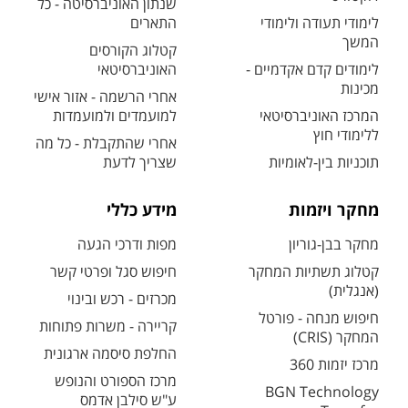
שנתון האוניברסיטה - כל
לימודי תעודה ולימודי
התארים
המשך
קטלוג הקורסים
לימודים קדם אקדמיים -
האוניברסיטאי
מכינות
אחרי הרשמה - אזור אישי
המרכז האוניברסיטאי
למועמדים ולמועמדות
ללימודי חוץ
אחרי שהתקבלת - כל מה
תוכניות בין-לאומיות
שצריך לדעת
מחקר ויזמות
מידע כללי
מחקר בבן-גוריון
מפות ודרכי הגעה
קטלוג תשתיות המחקר
חיפוש סגל ופרטי קשר
(אנגלית)
מכרזים - רכש ובינוי
חיפוש מנחה - פורטל
קריירה - משרות פתוחות
המחקר (CRIS)
החלפת סיסמה ארגונית
מרכז יזמות 360
מרכז הספורט והנופש
BGN Technology
ע"ש סילבן אדמס