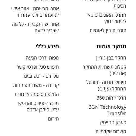
מכינות
אחרי הרשמה - אזור אישי
המרכז האוניברסיטאי
למועמדים ולמועמדות
ללימודי חוץ
אחרי שהתקבלת - כל מה
תוכניות בין-לאומיות
שצריך לדעת
מחקר ויזמות
מידע כללי
מחקר בבן-גוריון
מפות ודרכי הגעה
קטלוג תשתיות המחקר
חיפוש סגל ופרטי קשר
(אנגלית)
מכרזים - רכש ובינוי
חיפוש מנחה - פורטל
קריירה - משרות פתוחות
המחקר (CRIS)
החלפת סיסמה ארגונית
מרכז יזמות 360
מרכז הספורט והנופש
BGN Technology
ע"ש סילבן אדמס
Transfer
חירום
פארק ההייטק
משרות אקדמיות