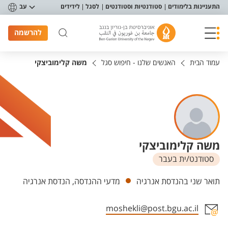
פריט נגישות
התעניינות בלימודים
סטודנטיות וסטודנטים
לסגל
לידידים
עב
להרשמה
עמוד הבית
האנשים שלנו - חיפוש סגל
משה קלימוביצקי
משה קלימוביצקי
סטודנט/ית בעבר
יחידות
תואר שני בהנדסת אנרגיה
מדעי ההנדסה, הנדסת אנרגיה
moshekli@post.bgu.ac.il
אזור צור קשר עם איש הסגל