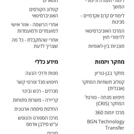
לימודי תעודה ולימודי
התארים
המשך
קטלוג הקורסים
לימודים קדם אקדמיים -
האוניברסיטאי
מכינות
אחרי הרשמה - אזור אישי
המרכז האוניברסיטאי
למועמדים ולמועמדות
ללימודי חוץ
אחרי שהתקבלת - כל מה
תוכניות בין-לאומיות
שצריך לדעת
מחקר ויזמות
מידע כללי
מחקר בבן-גוריון
מפות ודרכי הגעה
קטלוג תשתיות המחקר
חיפוש סגל ופרטי קשר
(אנגלית)
מכרזים - רכש ובינוי
חיפוש מנחה - פורטל
קריירה - משרות פתוחות
המחקר (CRIS)
החלפת סיסמה ארגונית
מרכז יזמות 360
מרכז הספורט והנופש
BGN Technology
ע"ש סילבן אדמס
Transfer
חירום