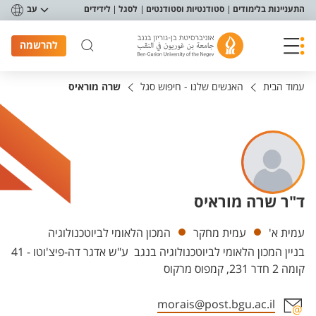
פריט נגישות
התעניינות בלימודים
סטודנטיות וסטודנטים
לסגל
לידידים
עב
להרשמה
עמוד הבית
האנשים שלנו - חיפוש סגל
שרה מוראיס
ד"ר שרה מוראיס
יחידות
עמית א'
עמית מחקר
המכון הלאומי לביוטכנולוגיה
בניין המכון הלאומי לביוטכנולוגיה בנגב ע"ש אדגר דה-פיצ'וטו - 41
קומה 2 חדר 231, קמפוס מרקוס
morais@post.bgu.ac.il