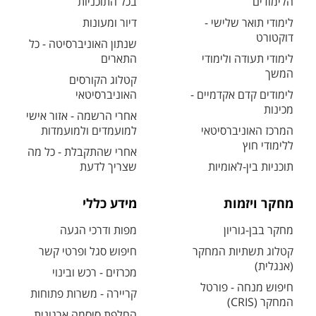
הלימודים
בכל התוכניות
לימודי תואר שלישי -
דיור ומעונות
דוקטורט
שנתון האוניברסיטה - כל
לימודי תעודה ולימודי
התארים
המשך
קטלוג הקורסים
לימודים קדם אקדמיים -
האוניברסיטאי
מכינות
אחרי הרשמה - אזור אישי
המרכז האוניברסיטאי
למועמדים ולמועמדות
ללימודי חוץ
אחרי שהתקבלת - כל מה
תוכניות בין-לאומיות
שצריך לדעת
מחקר ויזמות
מידע כללי
מחקר בבן-גוריון
מפות ודרכי הגעה
קטלוג תשתיות המחקר
חיפוש סגל ופרטי קשר
(אנגלית)
מכרזים - רכש ובינוי
חיפוש מנחה - פורטל
קריירה - משרות פתוחות
המחקר (CRIS)
החלפת סיסמה ארגונית