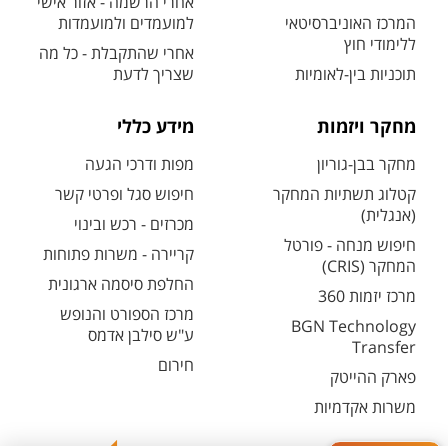
אחרי הרשמה - אזור אישי
המרכז האוניברסיטאי
למועמדים ולמועמדות
ללימודי חוץ
אחרי שהתקבלת - כל מה
תוכניות בין-לאומיות
שצריך לדעת
מחקר ויזמות
מידע כללי
מחקר בבן-גוריון
מפות ודרכי הגעה
קטלוג תשתיות המחקר
חיפוש סגל ופרטי קשר
(אנגלית)
מכרזים - רכש ובינוי
חיפוש מנחה - פורטל
קריירה - משרות פתוחות
המחקר (CRIS)
החלפת סיסמה ארגונית
מרכז יזמות 360
מרכז הספורט והנופש
BGN Technology
ע"ש סילבן אדמס
Transfer
חירום
פארק ההייטק
משרות אקדמיות