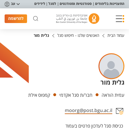
פריט נגישות
התעניינות בלימודים
סטודנטיות וסטודנטים
לסגל
לידידים
עב
להרשמה
עמוד הבית
האנשים שלנו - חיפוש סגל
גלית מור
גלית מור
יחידות
עמית הוראה
חבר/ת סגל אקדמי
קמפוס אילת
moorg@post.bgu.ac.il
אזור צור קשר עם איש הסגל
כניסת סגל לעדכון פרטים בעמוד