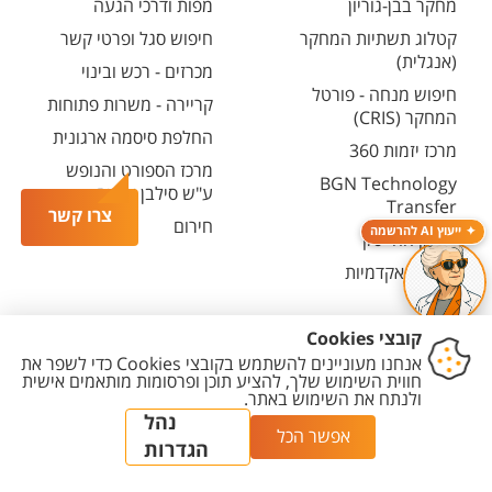
מחקר בבן-גוריון
מפות ודרכי הגעה
קטלוג תשתיות המחקר
חיפוש סגל ופרטי קשר
(אנגלית)
מכרזים - רכש ובינוי
חיפוש מנחה - פורטל
קריירה - משרות פתוחות
המחקר (CRIS)
החלפת סיסמה ארגונית
מרכז יזמות 360
מרכז הספורט והנופש
BGN Technology
ע"ש סילבן אדמס
Transfer
צרו קשר
חירום
ייעוץ AI להרשמה
פארק ההייטק
משרות אקדמיות
יצירת
הצהרת
מדיניות
מדיניות עריכת
הגדרת
קשר
נגישות
פרטיות
תוכן
עוגיות