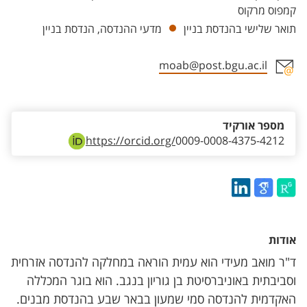
קמפוס מרקוס
תואר שלישי בהנדסת בניין
מדעי ההנדסה, הנדסת בניין
moab@post.bgu.ac.il
אזור צור קשר עם איש הסגל
מספר אורקיד
https://orcid.org/
0009-0008-4375-4212
אודות
ד"ר מואב מעידי הוא עמית הוראה במחלקה להנדסה אזרחית
וסביבתית באוניברסיטת בן גוריון בנגב. הוא בוגר המכללה
האקדמית להנדסה סמי שמעון בבאר שבע בהנדסת מבנים.