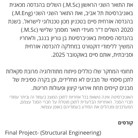
את התואר השני הראשון (M.Sc.) השלים בהנדסה מכאנית
באוניברסיטת תל אביב, ואת התואר השני השני (M.Eng.)
בהנדסה אזרחית סיים בטכניון מכון טכנולוגי לישראל. בשנת
2020 השלים ד"ר מעידי תואר מוסמך שלישי (M.Sc.)
בהנדסה סיסמית באוניברסיטת בן גוריון בנגב, ולאחריו
המשיך ללימודי דוקטורט במחלקה להנדסה אזרחית
וסביבתית, אותם סיים באוקטובר 2025.
תחומי המחקר שלו כוללים פיתוח מתודולוגיה מרובת סקאלות
לתכן סיסמי של מבנים לא מחלידים, וכן בקרה פסיבית של
מבנים קיימים תחת אירועי קיצון ופעולות חריגות.
האוניברסיטה אינה נושאת בכל אחריות לתוכן המוצג בעמוד זה וביתר עמודי 
חברי הסגל. האחריות הבלעדית לתוכן מוטלת על חברי הסגל עצמם, 
המעדכנים ומנהלים את המידע בעמודיהם באופן עצמאי.
קורסים
Final Project- (Structural Engineering)