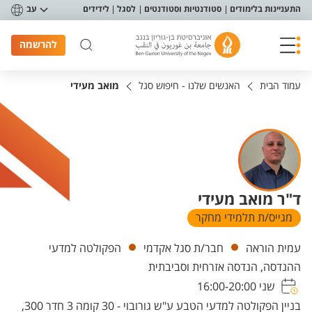
פריט נגישות
התעניינות בלימודים
סטודנטיות וסטודנטים
לסגל
לידידים
עב
להרשמה
עמוד הבית
האנשים שלנו - חיפוש סגל
מואב מעידי
ד"ר מואב מעידי
מגייס/ת תלמידי מחקר
יחידות
עמית הוראה
חבר/ת סגל אקדמי
הפקולטה למדעי
ההנדסה, הנדסה אזרחית וסביבתית
שני 16:00-20:00
בניין הפקולטה למדעי הטבע ע"ש גורובוי - 30 קומה 3 חדר 300,