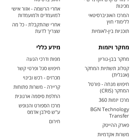
מכינות
אחרי הרשמה - אזור אישי
המרכז האוניברסיטאי
למועמדים ולמועמדות
ללימודי חוץ
אחרי שהתקבלת - כל מה
תוכניות בין-לאומיות
שצריך לדעת
מחקר ויזמות
מידע כללי
מחקר בבן-גוריון
מפות ודרכי הגעה
קטלוג תשתיות המחקר
חיפוש סגל ופרטי קשר
(אנגלית)
מכרזים - רכש ובינוי
חיפוש מנחה - פורטל
קריירה - משרות פתוחות
המחקר (CRIS)
החלפת סיסמה ארגונית
מרכז יזמות 360
מרכז הספורט והנופש
BGN Technology
ע"ש סילבן אדמס
Transfer
חירום
פארק ההייטק
משרות אקדמיות