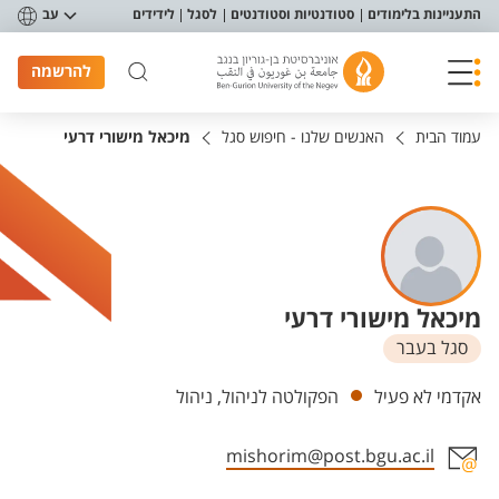
פריט נגישות
התעניינות בלימודים
סטודנטיות וסטודנטים
לסגל
לידידים
עב
להרשמה
עמוד הבית
האנשים שלנו - חיפוש סגל
מיכאל מישורי דרעי
מיכאל מישורי דרעי
סגל בעבר
יחידות
אקדמי לא פעיל
הפקולטה לניהול, ניהול
mishorim@post.bgu.ac.il
אזור צור קשר עם איש הסגל