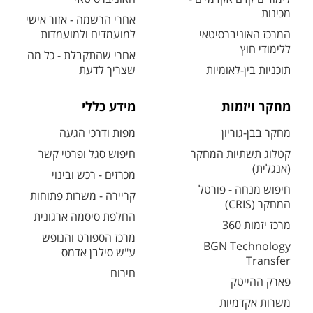
מכינות
אחרי הרשמה - אזור אישי
המרכז האוניברסיטאי
למועמדים ולמועמדות
ללימודי חוץ
אחרי שהתקבלת - כל מה
תוכניות בין-לאומיות
שצריך לדעת
מחקר ויזמות
מידע כללי
מחקר בבן-גוריון
מפות ודרכי הגעה
קטלוג תשתיות המחקר
חיפוש סגל ופרטי קשר
(אנגלית)
מכרזים - רכש ובינוי
חיפוש מנחה - פורטל
קריירה - משרות פתוחות
המחקר (CRIS)
החלפת סיסמה ארגונית
מרכז יזמות 360
מרכז הספורט והנופש
BGN Technology
ע"ש סילבן אדמס
Transfer
חירום
פארק ההייטק
משרות אקדמיות