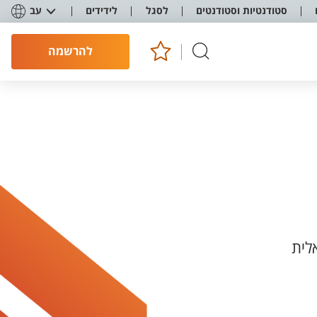
סטודנטיות וסטודנטים
לסגל
לידידים
עב
להרשמה
לית