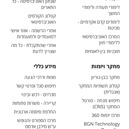
שנתון האוניברסיטה - כל
לימודי תעודה ולימודי
התארים
המשך
קטלוג הקורסים
לימודים קדם אקדמיים -
האוניברסיטאי
מכינות
אחרי הרשמה - אזור אישי
המרכז האוניברסיטאי
למועמדים ולמועמדות
ללימודי חוץ
אחרי שהתקבלת - כל מה
תוכניות בין-לאומיות
שצריך לדעת
מחקר ויזמות
מידע כללי
מחקר בבן-גוריון
מפות ודרכי הגעה
קטלוג תשתיות המחקר
חיפוש סגל ופרטי קשר
(אנגלית)
מכרזים - רכש ובינוי
חיפוש מנחה - פורטל
קריירה - משרות פתוחות
המחקר (CRIS)
החלפת סיסמה ארגונית
מרכז יזמות 360
מרכז הספורט והנופש
BGN Technology
ע"ש סילבן אדמס