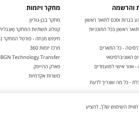
ת והרשמה
מחקר ויזמות
 בגרות וסכם לתואר ראשון
מחקר בבן-גוריון
ואר ראשון בכל התוכניות
קטלוג תשתיות המחקר (אנגלית
חיפוש מנחה - פורטל המחקר (CRIS)
רסיטה - כל התארים
מרכז יזמות 360
ם האוניברסיטאי
BGN Technology Transfer
 אזור אישי למועמדים
פארק ההייטק
משרות אקדמיות
ת - כל מה שצריך לדעת