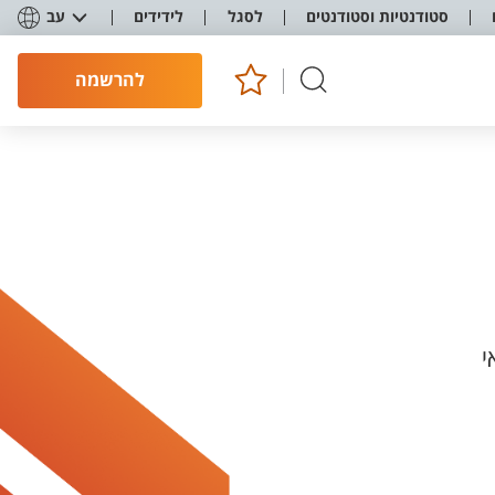
סטודנטיות וסטודנטים
לסגל
לידידים
עב
להרשמה
י