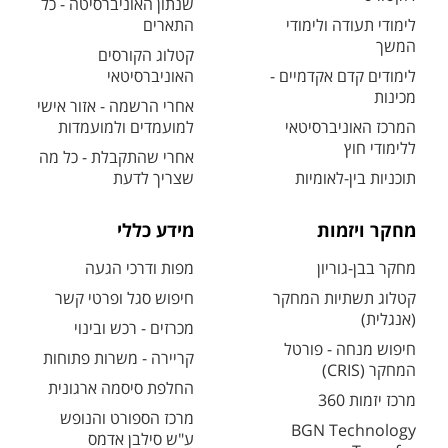
שנתון האוניברסיטה - כל
לימודי תעודה ולימודי
התארים
המשך
קטלוג הקורסים
לימודים קדם אקדמיים -
האוניברסיטאי
מכינות
אחרי הרשמה - אזור אישי
המרכז האוניברסיטאי
למועמדים ולמועמדות
ללימודי חוץ
אחרי שהתקבלת - כל מה
תוכניות בין-לאומיות
שצריך לדעת
מחקר ויזמות
מידע כללי
מחקר בבן-גוריון
מפות ודרכי הגעה
קטלוג תשתיות המחקר
חיפוש סגל ופרטי קשר
(אנגלית)
מכרזים - רכש ובינוי
חיפוש מנחה - פורטל
קריירה - משרות פתוחות
המחקר (CRIS)
החלפת סיסמה ארגונית
מרכז יזמות 360
מרכז הספורט והנופש
BGN Technology
ע"ש סילבן אדמס