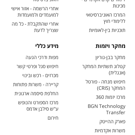
מכינות
אחרי הרשמה - אזור אישי
המרכז האוניברסיטאי
למועמדים ולמועמדות
ללימודי חוץ
אחרי שהתקבלת - כל מה
תוכניות בין-לאומיות
שצריך לדעת
מחקר ויזמות
מידע כללי
מחקר בבן-גוריון
מפות ודרכי הגעה
קטלוג תשתיות המחקר
חיפוש סגל ופרטי קשר
(אנגלית)
מכרזים - רכש ובינוי
חיפוש מנחה - פורטל
קריירה - משרות פתוחות
המחקר (CRIS)
החלפת סיסמה ארגונית
מרכז יזמות 360
מרכז הספורט והנופש
BGN Technology
ע"ש סילבן אדמס
Transfer
חירום
פארק ההייטק
משרות אקדמיות