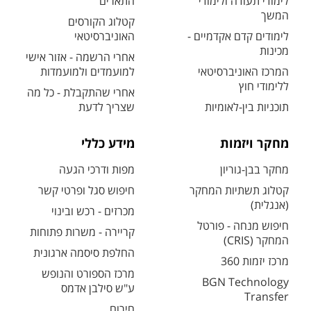
לימודי תעודה ולימודי
התארים
המשך
קטלוג הקורסים
לימודים קדם אקדמיים -
האוניברסיטאי
מכינות
אחרי הרשמה - אזור אישי
המרכז האוניברסיטאי
למועמדים ולמועמדות
ללימודי חוץ
אחרי שהתקבלת - כל מה
תוכניות בין-לאומיות
שצריך לדעת
מחקר ויזמות
מידע כללי
מחקר בבן-גוריון
מפות ודרכי הגעה
קטלוג תשתיות המחקר
חיפוש סגל ופרטי קשר
(אנגלית)
מכרזים - רכש ובינוי
חיפוש מנחה - פורטל
קריירה - משרות פתוחות
המחקר (CRIS)
החלפת סיסמה ארגונית
מרכז יזמות 360
מרכז הספורט והנופש
BGN Technology
ע"ש סילבן אדמס
Transfer
חירום