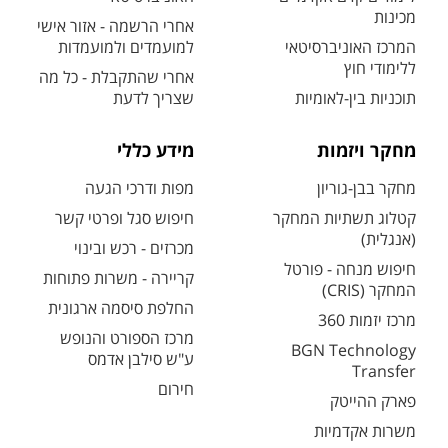
מכינות
אחרי הרשמה - אזור אישי
המרכז האוניברסיטאי
למועמדים ולמועמדות
ללימודי חוץ
אחרי שהתקבלת - כל מה
תוכניות בין-לאומיות
שצריך לדעת
מחקר ויזמות
מידע כללי
מחקר בבן-גוריון
מפות ודרכי הגעה
קטלוג תשתיות המחקר
חיפוש סגל ופרטי קשר
(אנגלית)
מכרזים - רכש ובינוי
חיפוש מנחה - פורטל
קריירה - משרות פתוחות
המחקר (CRIS)
החלפת סיסמה ארגונית
מרכז יזמות 360
מרכז הספורט והנופש
BGN Technology
ע"ש סילבן אדמס
Transfer
חירום
פארק ההייטק
משרות אקדמיות