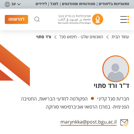
פריט נגישות
התעניינות בלימודים
סטודנטיות וסטודנטים
לסגל
לידידים
עב
להרשמה
עמוד הבית
האנשים שלנו - חיפוש סגל
ורד סתוי
ד"ר ורד סתוי
יחידות
חבר/ת סגל קליני
הפקולטה למדעי הבריאות, החטיבה
הפנימית- במרכז הרפואי אוניברסיטאי סורוקה
marynkka@post.bgu.ac.il
אזור צור קשר עם איש הסגל