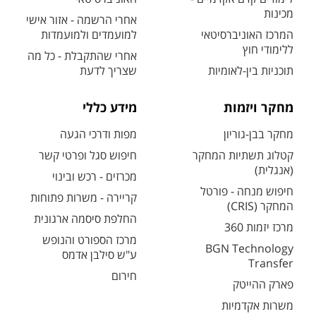
מכינות
אחרי הרשמה - אזור אישי
המרכז האוניברסיטאי
למועמדים ולמועמדות
ללימודי חוץ
אחרי שהתקבלת - כל מה
תוכניות בין-לאומיות
שצריך לדעת
מחקר ויזמות
מידע כללי
מחקר בבן-גוריון
מפות ודרכי הגעה
קטלוג תשתיות המחקר
חיפוש סגל ופרטי קשר
(אנגלית)
מכרזים - רכש ובינוי
חיפוש מנחה - פורטל
קריירה - משרות פתוחות
המחקר (CRIS)
החלפת סיסמה ארגונית
מרכז יזמות 360
מרכז הספורט והנופש
BGN Technology
ע"ש סילבן אדמס
Transfer
חירום
פארק ההייטק
משרות אקדמיות