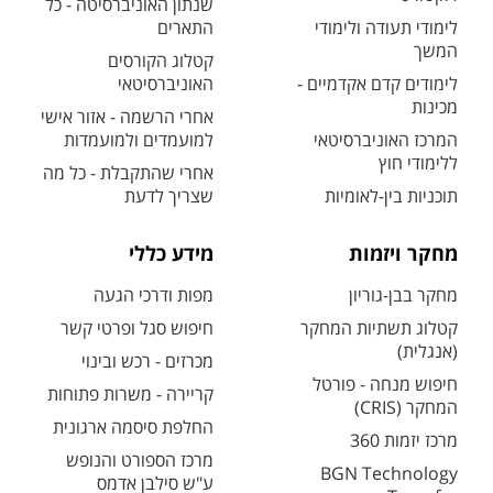
שנתון האוניברסיטה - כל
לימודי תעודה ולימודי
התארים
המשך
קטלוג הקורסים
לימודים קדם אקדמיים -
האוניברסיטאי
מכינות
אחרי הרשמה - אזור אישי
המרכז האוניברסיטאי
למועמדים ולמועמדות
ללימודי חוץ
אחרי שהתקבלת - כל מה
תוכניות בין-לאומיות
שצריך לדעת
מחקר ויזמות
מידע כללי
מחקר בבן-גוריון
מפות ודרכי הגעה
קטלוג תשתיות המחקר
חיפוש סגל ופרטי קשר
(אנגלית)
מכרזים - רכש ובינוי
חיפוש מנחה - פורטל
קריירה - משרות פתוחות
המחקר (CRIS)
החלפת סיסמה ארגונית
מרכז יזמות 360
מרכז הספורט והנופש
BGN Technology
ע"ש סילבן אדמס