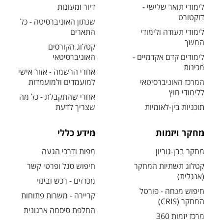
לימודי תואר שלישי -
דיור ומעונות
דוקטורט
שנתון האוניברסיטה - כל
לימודי תעודה ולימודי
התארים
המשך
קטלוג הקורסים
לימודים קדם אקדמיים -
האוניברסיטאי
מכינות
אחרי הרשמה - אזור אישי
המרכז האוניברסיטאי
למועמדים ולמועמדות
ללימודי חוץ
אחרי שהתקבלת - כל מה
תוכניות בין-לאומיות
שצריך לדעת
מחקר ויזמות
מידע כללי
מחקר בבן-גוריון
מפות ודרכי הגעה
קטלוג תשתיות המחקר
חיפוש סגל ופרטי קשר
(אנגלית)
מכרזים - רכש ובינוי
חיפוש מנחה - פורטל
קריירה - משרות פתוחות
המחקר (CRIS)
החלפת סיסמה ארגונית
מרכז יזמות 360