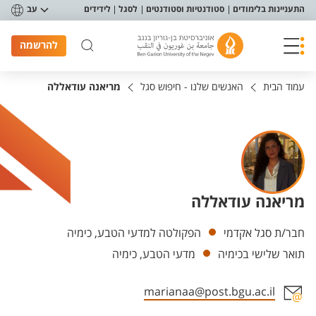
פריט נגישות
התעניינות בלימודים
סטודנטיות וסטודנטים
לסגל
לידידים
עב
להרשמה
עמוד הבית
האנשים שלנו - חיפוש סגל
מריאנה עודאללה
מריאנה עודאללה
יחידות
חבר/ת סגל אקדמי
הפקולטה למדעי הטבע, כימיה
תואר שלישי בכימיה
מדעי הטבע, כימיה
marianaa@post.bgu.ac.il
אזור צור קשר עם איש הסגל