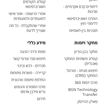
קטלוג הקורסים
לימודים קדם אקדמיים -
האוניברסיטאי
מכינות
אחרי הרשמה - אזור אישי
המרכז האוניברסיטאי
למועמדים ולמועמדות
ללימודי חוץ
אחרי שהתקבלת - כל מה
תוכניות בין-לאומיות
שצריך לדעת
מחקר ויזמות
מידע כללי
מחקר בבן-גוריון
מפות ודרכי הגעה
קטלוג תשתיות המחקר
חיפוש סגל ופרטי קשר
(אנגלית)
מכרזים - רכש ובינוי
חיפוש מנחה - פורטל
קריירה - משרות פתוחות
המחקר (CRIS)
החלפת סיסמה ארגונית
מרכז יזמות 360
מרכז הספורט והנופש
BGN Technology
ע"ש סילבן אדמס
Transfer
חירום
פארק ההייטק