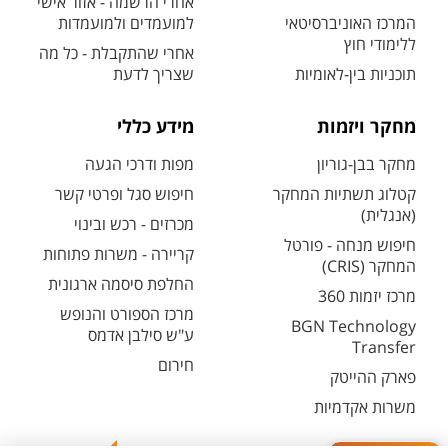
אחרי הרשמה - אזור אישי
המרכז האוניברסיטאי
למועמדים ולמועמדות
ללימודי חוץ
אחרי שהתקבלת - כל מה
תוכניות בין-לאומיות
שצריך לדעת
מחקר ויזמות
מידע כללי
מחקר בבן-גוריון
מפות ודרכי הגעה
קטלוג תשתיות המחקר
חיפוש סגל ופרטי קשר
(אנגלית)
מכרזים - רכש ובינוי
חיפוש מנחה - פורטל
קריירה - משרות פתוחות
המחקר (CRIS)
החלפת סיסמה ארגונית
מרכז יזמות 360
מרכז הספורט והנופש
BGN Technology
ע"ש סילבן אדמס
Transfer
חירום
פארק ההייטק
משרות אקדמיות