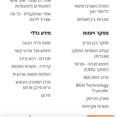
אחרי הרשמה - אזור אישי
המרכז האוניברסיטאי
למועמדים ולמועמדות
ללימודי חוץ
אחרי שהתקבלת - כל מה
תוכניות בין-לאומיות
שצריך לדעת
מחקר ויזמות
מידע כללי
מחקר בבן-גוריון
מפות ודרכי הגעה
קטלוג תשתיות המחקר
חיפוש סגל ופרטי קשר
(אנגלית)
מכרזים - רכש ובינוי
חיפוש מנחה - פורטל
קריירה - משרות פתוחות
המחקר (CRIS)
החלפת סיסמה ארגונית
מרכז יזמות 360
מרכז הספורט והנופש
BGN Technology
ע"ש סילבן אדמס
Transfer
חירום
פארק ההייטק
משרות אקדמיות