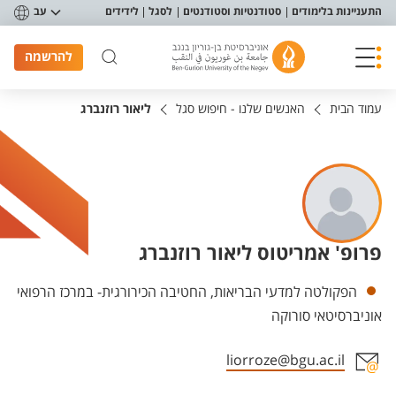
פריט נגישות
התעניינות בלימודים
סטודנטיות וסטודנטים
לסגל
לידידים
עב
להרשמה
עמוד הבית
האנשים שלנו - חיפוש סגל
ליאור רוזנברג
פרופ' אמריטוס ליאור רוזנברג
יחידות
הפקולטה למדעי הבריאות, החטיבה הכירורגית- במרכז הרפואי
אוניברסיטאי סורוקה
liorroze@bgu.ac.il
אזור צור קשר עם איש הסגל