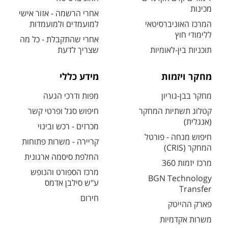
מכינות
אחרי הרשמה - אזור אישי
המרכז האוניברסיטאי
למועמדים ולמועמדות
ללימודי חוץ
אחרי שהתקבלת - כל מה
תוכניות בין-לאומיות
שצריך לדעת
מחקר ויזמות
מידע כללי
מחקר בבן-גוריון
מפות ודרכי הגעה
קטלוג תשתיות המחקר
חיפוש סגל ופרטי קשר
(אנגלית)
מכרזים - רכש ובינוי
חיפוש מנחה - פורטל
קריירה - משרות פתוחות
המחקר (CRIS)
החלפת סיסמה ארגונית
מרכז יזמות 360
מרכז הספורט והנופש
BGN Technology
ע"ש סילבן אדמס
Transfer
חירום
פארק ההייטק
משרות אקדמיות