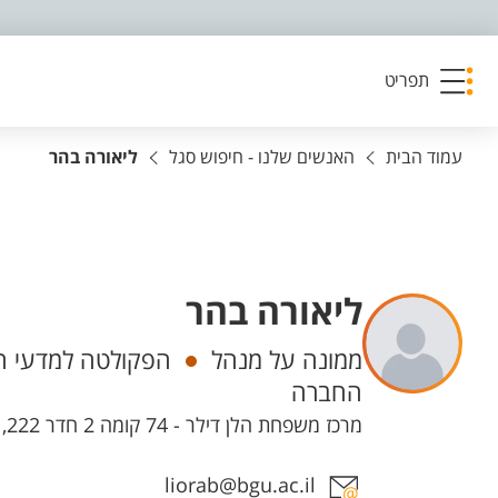
פריט נגישות
תפריט
עמוד הבית
האנשים שלנו - חיפוש סגל
ליאורה בהר
ליאורה בהר
יחידות
ממונה על מנהל
הפקולטה למדעי הר
החברה
מרכז משפחת הלן דילר - 74 קומה 2 חדר 222, קמפוס מרקוס
אזור צור קשר עם איש הסגל
liorab@bgu.ac.il