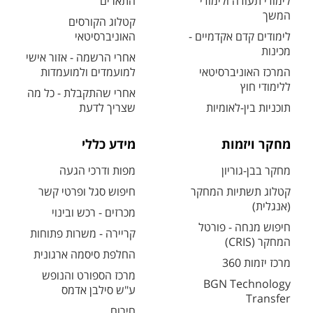
לימודי תעודה ולימודי
התארים
המשך
קטלוג הקורסים
לימודים קדם אקדמיים -
האוניברסיטאי
מכינות
אחרי הרשמה - אזור אישי
המרכז האוניברסיטאי
למועמדים ולמועמדות
ללימודי חוץ
אחרי שהתקבלת - כל מה
תוכניות בין-לאומיות
שצריך לדעת
מחקר ויזמות
מידע כללי
מחקר בבן-גוריון
מפות ודרכי הגעה
קטלוג תשתיות המחקר
חיפוש סגל ופרטי קשר
(אנגלית)
מכרזים - רכש ובינוי
חיפוש מנחה - פורטל
קריירה - משרות פתוחות
המחקר (CRIS)
החלפת סיסמה ארגונית
מרכז יזמות 360
מרכז הספורט והנופש
BGN Technology
ע"ש סילבן אדמס
Transfer
חירום