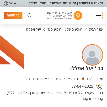
פריט נגישות
התעניינות בלימודים
סטודנטיות וסטודנטים
לסגל
לידידים
עב
להרשמה
עמוד הבית
האנשים שלנו - חיפוש סגל
יעל אפללו
גב ' יעל אפללו
יחידות
תקציבנ/ית
ס. נשיא לקשרים בינלאומיים - מנהלי
08-647-2025
בניין הפקולטה למדה"ר ע"ש צוקר-גולדשטיין-גורן - 72 חדר 572,
קמפוס מרקוס