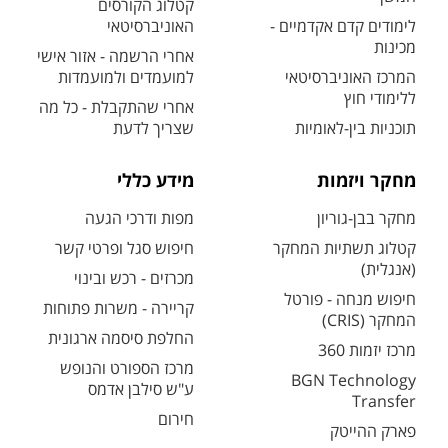
קטלוג הקורסים
לימודים קדם אקדמיים -
האוניברסיטאי
מכינות
אחרי הרשמה - אזור אישי
המרכז האוניברסיטאי
למועמדים ולמועמדות
ללימודי חוץ
אחרי שהתקבלת - כל מה
תוכניות בין-לאומיות
שצריך לדעת
מחקר ויזמות
מידע כללי
מחקר בבן-גוריון
מפות ודרכי הגעה
קטלוג תשתיות המחקר
חיפוש סגל ופרטי קשר
(אנגלית)
מכרזים - רכש ובינוי
חיפוש מנחה - פורטל
קריירה - משרות פתוחות
המחקר (CRIS)
החלפת סיסמה ארגונית
מרכז יזמות 360
מרכז הספורט והנופש
BGN Technology
ע"ש סילבן אדמס
Transfer
חירום
פארק ההייטק