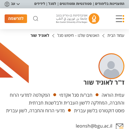
פריט נגישות
התעניינות בלימודים
סטודנטיות וסטודנטים
לסגל
לידידים
עב
להרשמה
עמוד הבית
האנשים שלנו - חיפוש סגל
לאוניד שור
ד"ר לאוניד שור
יחידות
עמית הוראה
חבר/ת סגל אקדמי
הפקולטה למדעי הרוח
והחברה, המחלקה ללשון העברית ולבלשנות חברתית
פוסט דוקטורט בלשון עברית
מדעי הרוח והחברה, לשון עברית
leonsh@bgu.ac.il