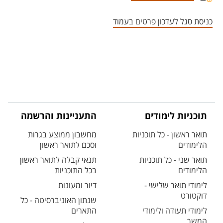
אזור צור קשר עם איש הסגל
כניסת סגל לעדכון פרטים בעמוד
תוכניות לימודים
התעניינות והרשמה
תואר ראשון - כל תוכניות
מחשבון ממוצע בגרות
הלימודים
וסכם לתואר ראשון
תואר שני - כל תוכניות
תנאי קבלה לתואר ראשון
הלימודים
בכל התוכניות
לימודי תואר שלישי -
דיור ומעונות
דוקטורט
שנתון האוניברסיטה - כל
לימודי תעודה ולימודי
התארים
המשך