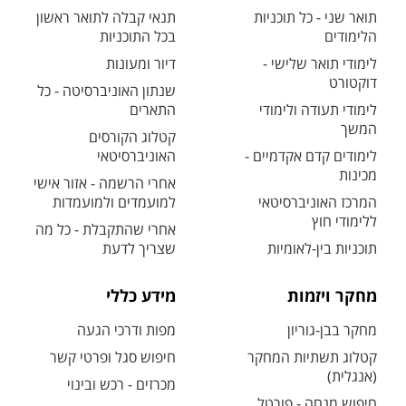
תואר שני - כל תוכניות
תנאי קבלה לתואר ראשון
הלימודים
בכל התוכניות
לימודי תואר שלישי -
דיור ומעונות
דוקטורט
שנתון האוניברסיטה - כל
לימודי תעודה ולימודי
התארים
המשך
קטלוג הקורסים
לימודים קדם אקדמיים -
האוניברסיטאי
מכינות
אחרי הרשמה - אזור אישי
המרכז האוניברסיטאי
למועמדים ולמועמדות
ללימודי חוץ
אחרי שהתקבלת - כל מה
תוכניות בין-לאומיות
שצריך לדעת
מחקר ויזמות
מידע כללי
מחקר בבן-גוריון
מפות ודרכי הגעה
קטלוג תשתיות המחקר
חיפוש סגל ופרטי קשר
(אנגלית)
מכרזים - רכש ובינוי
חיפוש מנחה - פורטל