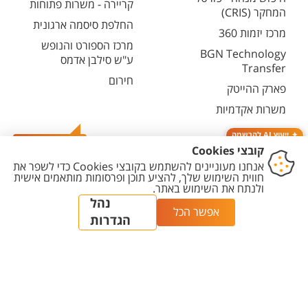
קריירה - משרות פתוחות
המחקר (CRIS)
החלפת סיסמה ארגונית
מרכז יזמות 360
מרכז הספורט והנופש
BGN Technology
ע"ש סילבן אדמס
Transfer
חירום
פארק ההייטק
משרות אקדמיות
ייעוץ AI להרשמה
צרו קשר
יצירת
הצהרת
מדיניות
מדיניות עריכת
הגדרת
קשר
נגישות
פרטיות
תוכן
עוגיות