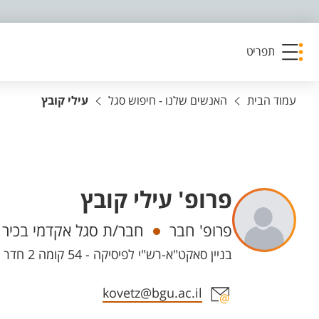
פריט נגישות
תפריט
עמוד הבית
האנשים שלנו - חיפוש סגל
עילי קובץ
פרופ' עילי קובץ
יחידות
פרופ' חבר
חבר/ת סגל אקדמי בכיר
בניין סאקט"א-רש"י לפיסיקה - 54 קומה 2 חדר 209, קמפוס מרקוס
אזור צור קשר עם איש הסגל
kovetz@bgu.ac.il