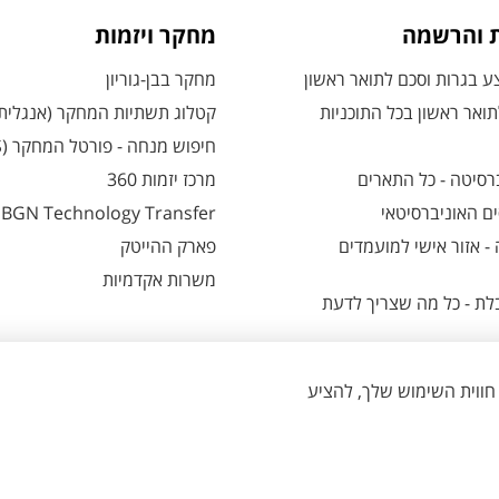
ת והרשמה
מחקר ויזמות
 בגרות וסכם לתואר ראשון
מחקר בבן-גוריון
ואר ראשון בכל התוכניות
קטלוג תשתיות המחקר (אנגלית
חיפוש מנחה - פורטל המחקר (CRIS)
רסיטה - כל התארים
מרכז יזמות 360
ם האוניברסיטאי
BGN Technology Transfer
 אזור אישי למועמדים
פארק ההייטק
משרות אקדמיות
ת - כל מה שצריך לדעת