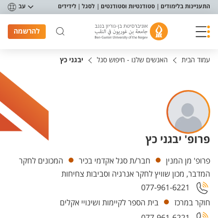
פריט נגישות
התעניינות בלימודים
סטודנטיות וסטודנטים
לסגל
לידידים
עב
להרשמה
עמוד הבית
האנשים שלנו - חיפוש סגל
יבגני כץ
פרופ' יבגני כץ
יחידות
פרופ' מן המנין
חבר/ת סגל אקדמי בכיר
המכונים לחקר
המדבר, מכון שוויץ לחקר אנרגיה וסביבות צחיחות
077-961-6221
חוקר במרכז
בית הספר לקיימות ושינויי אקלים
077-961-6221