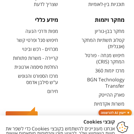
תוכניות בין-לאומיות
שצריך לדעת
מחקר ויזמות
מידע כללי
מחקר בבן-גוריון
מפות ודרכי הגעה
קטלוג תשתיות המחקר
חיפוש סגל ופרטי קשר
(אנגלית)
מכרזים - רכש ובינוי
חיפוש מנחה - פורטל
קריירה - משרות פתוחות
המחקר (CRIS)
החלפת סיסמה ארגונית
מרכז יזמות 360
מרכז הספורט והנופש
BGN Technology
ע"ש סילבן אדמס
Transfer
חירום
פארק ההייטק
משרות אקדמיות
ייעוץ AI להרשמה
צרו קשר