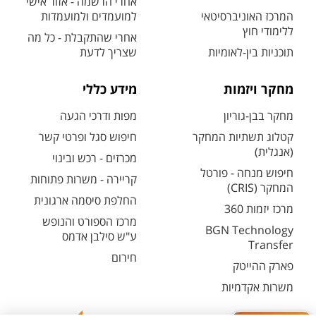
אחרי הרשמה - אזור אישי
המרכז האוניברסיטאי
למועמדים ולמועמדות
ללימודי חוץ
אחרי שהתקבלת - כל מה
תוכניות בין-לאומיות
שצריך לדעת
מחקר ויזמות
מידע כללי
מחקר בבן-גוריון
מפות ודרכי הגעה
קטלוג תשתיות המחקר
חיפוש סגל ופרטי קשר
(אנגלית)
מכרזים - רכש ובינוי
חיפוש מנחה - פורטל
קריירה - משרות פתוחות
המחקר (CRIS)
החלפת סיסמה ארגונית
מרכז יזמות 360
מרכז הספורט והנופש
BGN Technology
ע"ש סילבן אדמס
Transfer
חירום
פארק ההייטק
משרות אקדמיות