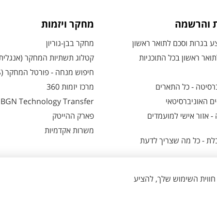
ת והרשמה
מחקר ויזמות
 בגרות וסכם לתואר ראשון
מחקר בבן-גוריון
ואר ראשון בכל התוכניות
קטלוג תשתיות המחקר (אנגלית
חיפוש מנחה - פורטל המחקר (CRIS)
רסיטה - כל התארים
מרכז יזמות 360
ם האוניברסיטאי
BGN Technology Transfer
 אזור אישי למועמדים
פארק ההייטק
משרות אקדמיות
ת - כל מה שצריך לדעת