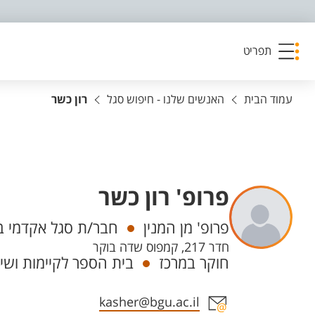
פריט נגישות
תפריט
עמוד הבית
האנשים שלנו - חיפוש סגל
רון כשר
פרופ' רון כשר
יחידות
פרופ' מן המנין
חבר/ת סגל אקדמי ב
חדר 217, קמפוס שדה בוקר
חוקר במרכז
בית הספר לקיימות ושינ
אזור צור קשר עם איש הסגל
kasher@bgu.ac.il