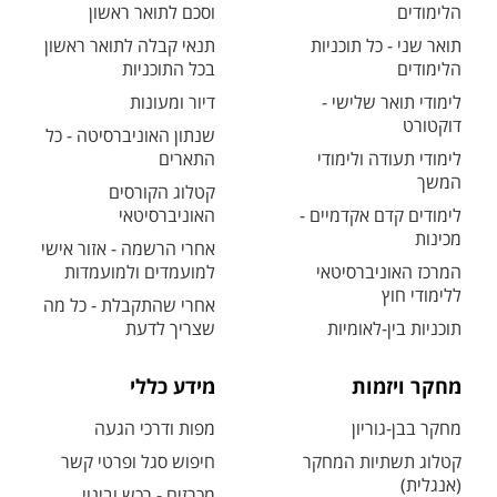
הלימודים
וסכם לתואר ראשון
תואר שני - כל תוכניות
תנאי קבלה לתואר ראשון
הלימודים
בכל התוכניות
לימודי תואר שלישי -
דיור ומעונות
דוקטורט
שנתון האוניברסיטה - כל
לימודי תעודה ולימודי
התארים
המשך
קטלוג הקורסים
לימודים קדם אקדמיים -
האוניברסיטאי
מכינות
אחרי הרשמה - אזור אישי
המרכז האוניברסיטאי
למועמדים ולמועמדות
ללימודי חוץ
אחרי שהתקבלת - כל מה
תוכניות בין-לאומיות
שצריך לדעת
מחקר ויזמות
מידע כללי
מחקר בבן-גוריון
מפות ודרכי הגעה
קטלוג תשתיות המחקר
חיפוש סגל ופרטי קשר
(אנגלית)
מכרזים - רכש ובינוי