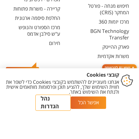
חיפוש מנחה - פורטל
קריירה - משרות פתוחות
המחקר (CRIS)
החלפת סיסמה ארגונית
מרכז יזמות 360
מרכז הספורט והנופש
BGN Technology
ע"ש סילבן אדמס
Transfer
חירום
פארק ההייטק
משרות אקדמיות
ייעוץ AI להרשמה
צרו קשר
יצירת
הצהרת
מדיניות
מדיניות עריכת
הגדרת
קשר
נגישות
פרטיות
תוכן
עוגיות