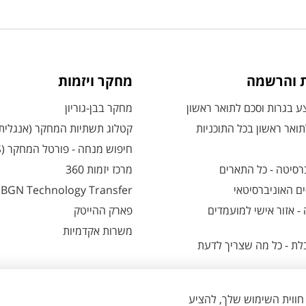
ת והרשמה
מחקר ויזמות
 בגרות וסכם לתואר ראשון
מחקר בבן-גוריון
ואר ראשון בכל התוכניות
קטלוג תשתיות המחקר (אנגלית
חיפוש מנחה - פורטל המחקר (CRIS)
רסיטה - כל התארים
מרכז יזמות 360
ם האוניברסיטאי
BGN Technology Transfer
 אזור אישי למועמדים
פארק ההייטק
משרות אקדמיות
ת - כל מה שצריך לדעת