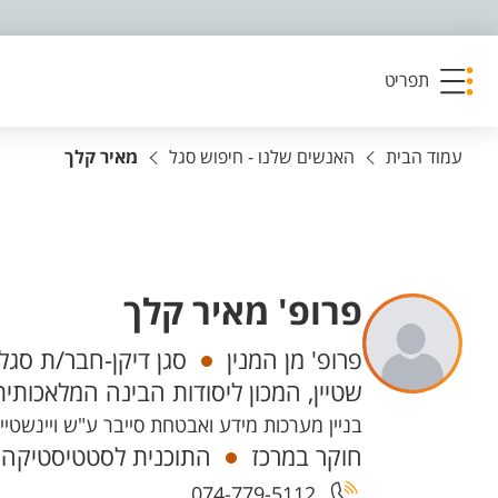
פריט נגישות
תפריט
עמוד הבית
האנשים שלנו - חיפוש סגל
מאיר קלך
פרופ' מאיר קלך
יחידות
פרופ' מן המנין
סגן דיקן-חבר/ת סגל
שטיין, המכון ליסודות הבינה המלאכותית
בניין מערכות מידע ואבטחת סייבר ע"ש ויינשטיין - 96 קומה 2 חדר 220, קמפוס מ
חוקר במרכז
התוכנית לסטטיסטיקה ו
074-779-5112