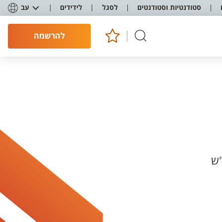
סטודנטיות וסטודנטים
לסגל
לידידים
עב
להרשמה
"ש