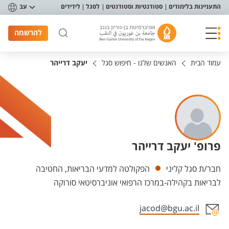
פריט נגישות
התעניינות בלימודים
סטודנטיות וסטודנטים
לסגל
לידידים
עב
להרשמה
עמוד הבית
האנשים שלנו - חיפוש סגל
יעקב דרייהר
פרופ' יעקב דרייהר
יחידות
חבר/ת סגל קליני
הפקולטה למדעי הבריאות, החטיבה
לבריאות בקהילה-במרכז הרפואי אוניברסיטאי סורוקה
jacod@bgu.ac.il
אזור צור קשר עם איש הסגל