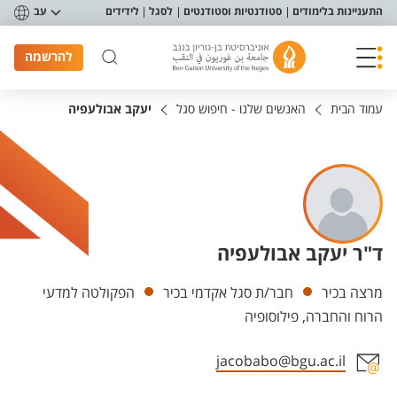
פריט נגישות
התעניינות בלימודים
סטודנטיות וסטודנטים
לסגל
לידידים
עב
להרשמה
עמוד הבית
האנשים שלנו - חיפוש סגל
יעקב אבולעפיה
ד"ר יעקב אבולעפיה
יחידות
מרצה בכיר
חבר/ת סגל אקדמי בכיר
הפקולטה למדעי
הרוח והחברה, פילוסופיה
jacobabo@bgu.ac.il
אזור צור קשר עם איש הסגל