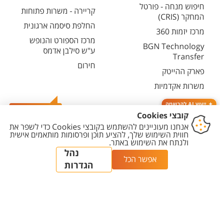
חיפוש מנחה - פורטל
קריירה - משרות פתוחות
המחקר (CRIS)
החלפת סיסמה ארגונית
מרכז יזמות 360
מרכז הספורט והנופש
BGN Technology
ע"ש סילבן אדמס
Transfer
חירום
פארק ההייטק
משרות אקדמיות
ייעוץ AI להרשמה
צרו קשר
יצירת
הצהרת
מדיניות
מדיניות עריכת
הגדרת
קשר
נגישות
פרטיות
תוכן
עוגיות