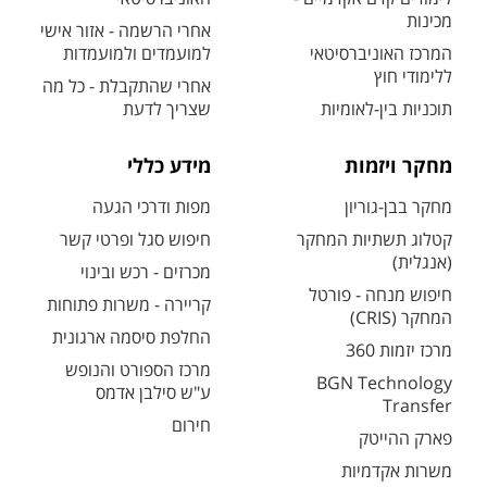
מכינות
אחרי הרשמה - אזור אישי
המרכז האוניברסיטאי
למועמדים ולמועמדות
ללימודי חוץ
אחרי שהתקבלת - כל מה
תוכניות בין-לאומיות
שצריך לדעת
מחקר ויזמות
מידע כללי
מחקר בבן-גוריון
מפות ודרכי הגעה
קטלוג תשתיות המחקר
חיפוש סגל ופרטי קשר
(אנגלית)
מכרזים - רכש ובינוי
חיפוש מנחה - פורטל
קריירה - משרות פתוחות
המחקר (CRIS)
החלפת סיסמה ארגונית
מרכז יזמות 360
מרכז הספורט והנופש
BGN Technology
ע"ש סילבן אדמס
Transfer
חירום
פארק ההייטק
משרות אקדמיות