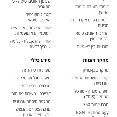
שנתון האוניברסיטה - כל
לימודי תעודה ולימודי
התארים
המשך
קטלוג הקורסים
לימודים קדם אקדמיים -
האוניברסיטאי
מכינות
אחרי הרשמה - אזור אישי
המרכז האוניברסיטאי
למועמדים ולמועמדות
ללימודי חוץ
אחרי שהתקבלת - כל מה
תוכניות בין-לאומיות
שצריך לדעת
מחקר ויזמות
מידע כללי
מחקר בבן-גוריון
מפות ודרכי הגעה
קטלוג תשתיות המחקר
חיפוש סגל ופרטי קשר
(אנגלית)
מכרזים - רכש ובינוי
חיפוש מנחה - פורטל
קריירה - משרות פתוחות
המחקר (CRIS)
החלפת סיסמה ארגונית
מרכז יזמות 360
מרכז הספורט והנופש
BGN Technology
ע"ש סילבן אדמס